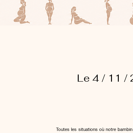
Le 4 / 11 
de 
Toutes les situatio
ns où notre bambin p